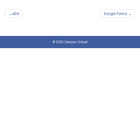
Navegación
eDX
Google forms
de
entradas
© 2026
Campus Virtual