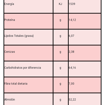
Energía
KJ
1539
Proteína
g
14,12
Lípidos Totales (grasa)
g
6,07
Cenizas
g
2,38
Carbohidratos por diferencia
g
64,16
Fibra total dietaria
g
7,00
Almidón
g
52,22