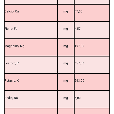
Calcio, Ca
mg
47,00
Fierro, Fe
mg
4,57
Magnesio, Mg
mg
197,00
Fósforo, P
mg
457,00
Potasio, K
mg
563,00
Sodio, Na
mg
5,00