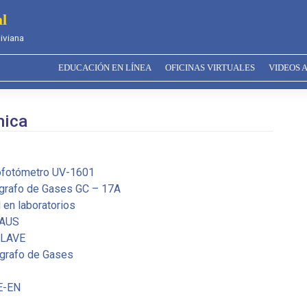
l
iviana
EDUCACIÓN EN LÍNEA
OFICINAS VIRTUALES
VIDEOS 
mica
rofotómetro UV-1601
ógrafo de Gases GC – 17A
 en laboratorios
HAUS
CLAVE
ógrafo de Gases
E-EN