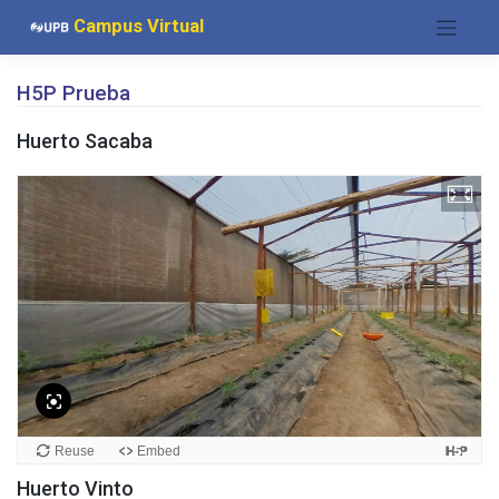
Saltar
Campus Virtual
al
contenido
H5P Prueba
Huerto Sacaba
Huerto Vinto