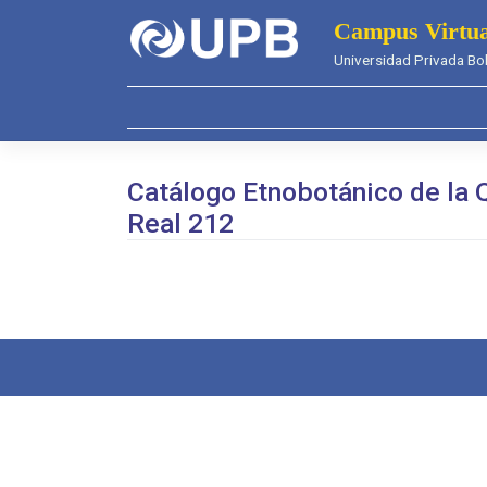
Saltar
Campus Virtua
al
Universidad Privada Bol
contenido
Catálogo Etnobotánico de la 
Real 212