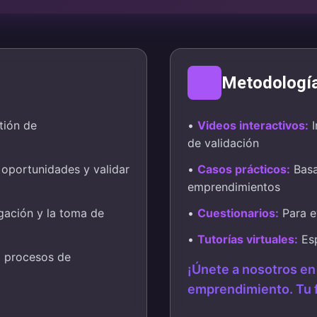
Metodologí
tión de
•
Videos interactivos:
I
de validación
 oportunidades y validar
•
Casos prácticos:
Basa
emprendimientos
igación y la toma de
•
Cuestionarios:
Para ev
•
Tutorías virtuales:
Esp
a procesos de
¡Únete a nosotros en
emprendimiento. Tu 